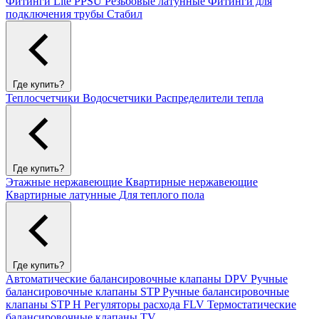
Фитинги Lite PPSU
Резьбовые латунные
Фитинги для
подключения трубы Стабил
Где купить?
Теплосчетчики
Водосчетчики
Распределители тепла
Где купить?
Этажные нержавеющие
Квартирные нержавеющие
Квартирные латунные
Для теплого пола
Где купить?
Автоматические балансировочные клапаны DPV
Ручные
балансировочные клапаны STP
Ручные балансировочные
клапаны STP H
Регуляторы расхода FLV
Термостатические
балансировочные клапаны TV