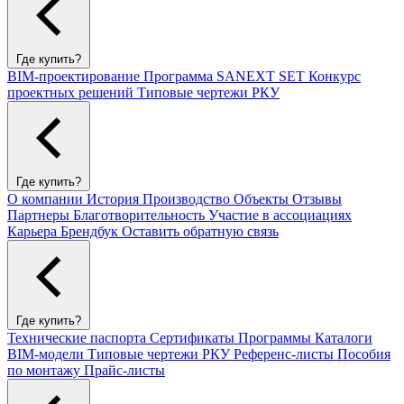
Где купить?
BIM-проектирование
Программа SANEXT SET
Конкурс
проектных решений
Типовые чертежи РКУ
Где купить?
О компании
История
Производство
Объекты
Отзывы
Партнеры
Благотворительность
Участие в ассоциациях
Карьера
Брендбук
Оставить обратную связь
Где купить?
Технические паспорта
Сертификаты
Программы
Каталоги
BIM-модели
Типовые чертежи РКУ
Референс-листы
Пособия
по монтажу
Прайс-листы