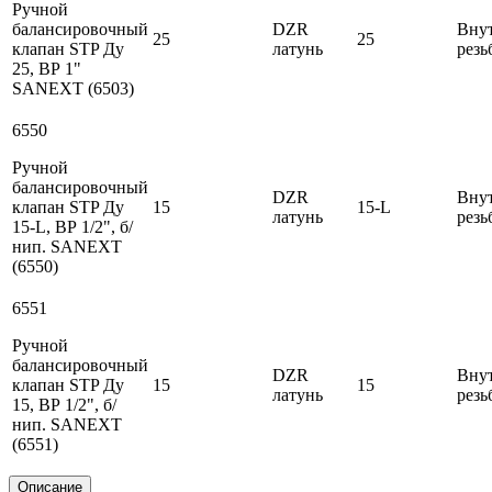
Ручной
балансировочный
DZR
Вну
25
25
клапан STP Ду
латунь
резь
25, ВР 1"
SANEXT (6503)
6550
Ручной
балансировочный
DZR
Вну
клапан STP Ду
15
15-L
латунь
резь
15-L, ВР 1/2", б/
нип. SANEXT
(6550)
6551
Ручной
балансировочный
DZR
Вну
клапан STP Ду
15
15
латунь
резь
15, ВР 1/2", б/
нип. SANEXT
(6551)
Описание