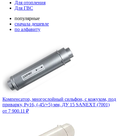
Для отопления
Для ГВС
популярные
сначала дешевле
по алфавиту
Компенсатор, многослойный сильфон, с кожухом, под
приварку, Ру16, (-45/+5) мм, ДУ 15 SANEXT (7001)
от 7 900.11 ₽