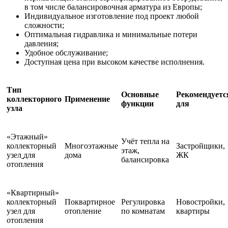
в том числе балансировочная арматура из Европы;
Индивидуальное изготовление под проект любой
сложности;
Оптимальная гидравлика и минимальные потери
давления;
Удобное обслуживание;
Доступная цена при высоком качестве исполнения.
Тип
Основные
Рекомендуетс
коллекторного
Применение
функции
для
узла
«Этажный»
Учёт тепла на
коллекторный
Многоэтажные
Застройщики,
этаж,
узел
для
дома
ЖК
балансировка
отопления
«Квартирный»
коллекторный
Поквартирное
Регулировка
Новостройки,
узел для
отопление
по комнатам
квартиры
отопления