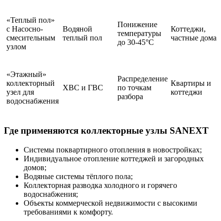
«Теплый пол»
Понижение
с Насосно-
Водяной
Коттеджи,
температуры
смесительным
теплый пол
частные дома
до 30-45°C
узлом
«Этажный»
Распределение
коллекторный
Квартиры и
ХВС и ГВС
по точкам
узел для
коттеджи
разбора
водоснабжения
Где применяются коллекторные узлы SANEXT
Системы поквартирного отопления в новостройках;
Индивидуальное отопление коттеджей и загородных
домов;
Водяные системы тёплого пола;
Коллекторная разводка холодного и горячего
водоснабжения;
Объекты коммерческой недвижимости с высокими
требованиями к комфорту.