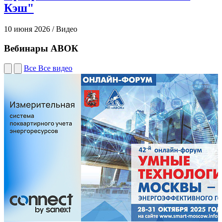
Кэш"
10 июня 2026
/
Видео
2
Вебинары АВОК
Все
Все видео
2