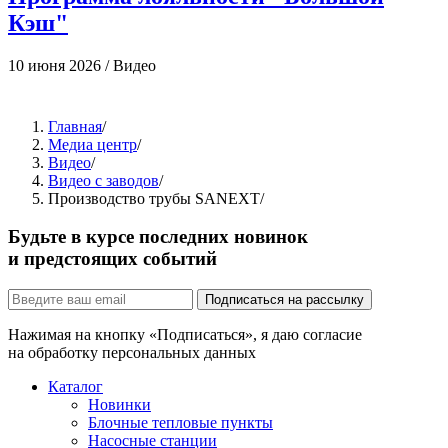
Кэш"
10 июня 2026
/
Видео
1
Главная
/
Медиа центр
/
Видео
/
Видео с заводов
/
Производство трубы SANEXT
/
Будьте в курсе последних новинок
и предстоящих событий
Подписаться на рассылку
Нажимая на кнопку «Подписаться», я даю согласие
на обработку персональных данных
Каталог
Новинки
Блочные тепловые пункты
Насосные станции