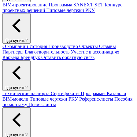
BIM-проектирование
Программа SANEXT SET
Конкурс
проектных решений
Типовые чертежи РКУ
Где купить?
О компании
История
Производство
Объекты
Отзывы
Партнеры
Благотворительность
Участие в ассоциациях
Карьера
Брендбук
Оставить обратную связь
Где купить?
Технические паспорта
Сертификаты
Программы
Каталоги
BIM-модели
Типовые чертежи РКУ
Референс-листы
Пособия
по монтажу
Прайс-листы
Где купить?