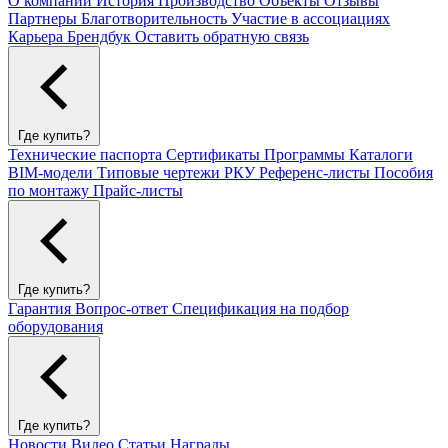
О компании
История
Производство
Объекты
Отзывы
Партнеры
Благотворительность
Участие в ассоциациях
Карьера
Брендбук
Оставить обратную связь
Где купить?
Технические паспорта
Сертификаты
Программы
Каталоги
BIM-модели
Типовые чертежи РКУ
Референс-листы
Пособия
по монтажу
Прайс-листы
Где купить?
Гарантия
Вопрос-ответ
Спецификация на подбор
оборудования
Где купить?
Новости
Видео
Статьи
Награды