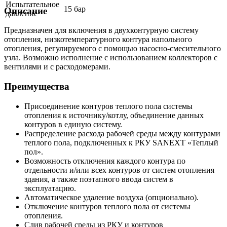
Испытательное
15 бар
Описание
давление
Предназначен для включения в двухконтурную систему
отопления, низкотемпературного контура напольного
отопления, регулируемого с помощью насосно-смесительного
узла. Возможно исполнение с использованием коллекторов с
вентилями и с расходомерами.
Преимущества
Присоединение контуров теплого пола системы
отопления к источнику/котлу, объединение данных
контуров в единую систему.
Распределение расхода рабочей среды между контурами
теплого пола, подключенных к РКУ SANEXT «Теплый
пол».
Возможность отключения каждого контура по
отдельности и/или всех контуров от систем отопления
здания, а также поэтапного ввода систем в
эксплуатацию.
Автоматическое удаление воздуха (опционально).
Отключение контуров теплого пола от системы
отопления.
Слив рабочей среды из РКУ и контуров