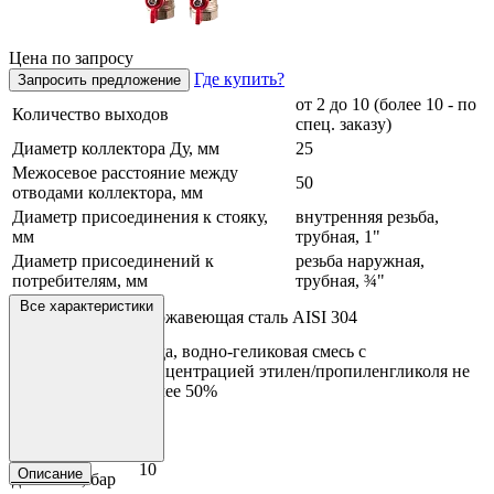
Цена по запросу
Где купить?
Запросить предложение
от 2 до 10 (более 10 - по
Количество выходов
спец. заказу)
Диаметр коллектора Ду, мм
25
Межосевое расстояние между
50
отводами коллектора, мм
Диаметр присоединения к стояку,
внутренняя резьба,
мм
трубная, 1"
Диаметр присоединений к
резьба наружная,
потребителям, мм
трубная, ¾"
Материал
Все характеристики
нержавеющая сталь AISI 304
коллектора
вода, водно-геликовая смесь с
Рабочая среда
концентрацией этилен/пропиленгликоля не
более 50%
Максимальная
95
температура °C
Рабочее
10
Описание
давление, бар