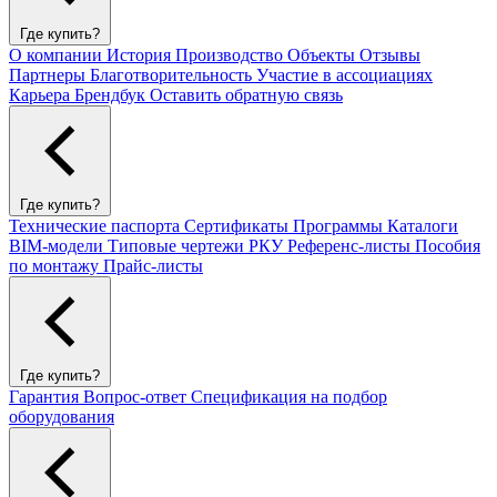
Где купить?
О компании
История
Производство
Объекты
Отзывы
Партнеры
Благотворительность
Участие в ассоциациях
Карьера
Брендбук
Оставить обратную связь
Где купить?
Технические паспорта
Сертификаты
Программы
Каталоги
BIM-модели
Типовые чертежи РКУ
Референс-листы
Пособия
по монтажу
Прайс-листы
Где купить?
Гарантия
Вопрос-ответ
Спецификация на подбор
оборудования