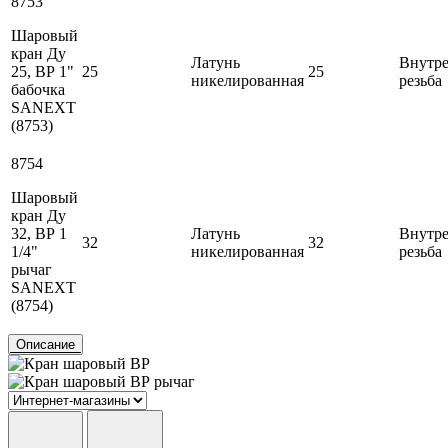
8753
Шаровый
кран Ду
Латунь
Внутр
25, ВР 1"
25
25
никелированная
резьба
бабочка
SANEXT
(8753)
8754
Шаровый
кран Ду
32, ВР 1
Латунь
Внутр
32
32
1/4"
никелированная
резьба
рычаг
SANEXT
(8754)
Описание