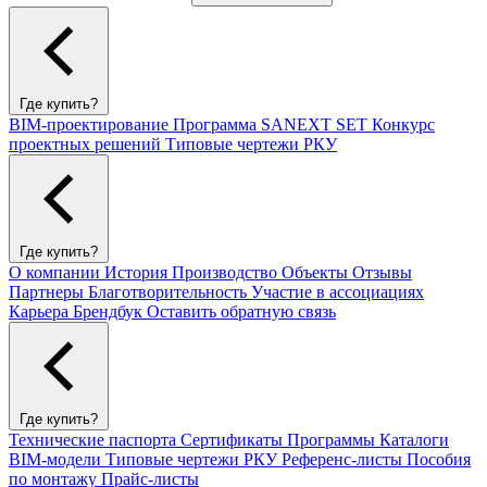
Где купить?
BIM-проектирование
Программа SANEXT SET
Конкурс
проектных решений
Типовые чертежи РКУ
Где купить?
О компании
История
Производство
Объекты
Отзывы
Партнеры
Благотворительность
Участие в ассоциациях
Карьера
Брендбук
Оставить обратную связь
Где купить?
Технические паспорта
Сертификаты
Программы
Каталоги
BIM-модели
Типовые чертежи РКУ
Референс-листы
Пособия
по монтажу
Прайс-листы