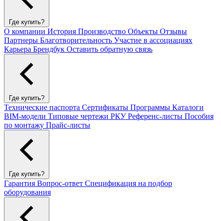
Где купить?
О компании
История
Производство
Объекты
Отзывы
Партнеры
Благотворительность
Участие в ассоциациях
Карьера
Брендбук
Оставить обратную связь
Где купить?
Технические паспорта
Сертификаты
Программы
Каталоги
BIM-модели
Типовые чертежи РКУ
Референс-листы
Пособия
по монтажу
Прайс-листы
Где купить?
Гарантия
Вопрос-ответ
Спецификация на подбор
оборудования