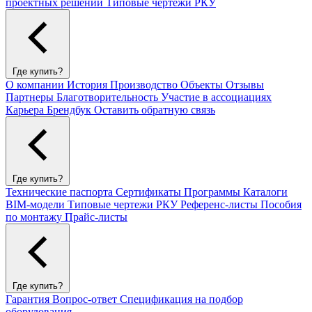
проектных решений
Типовые чертежи РКУ
Где купить?
О компании
История
Производство
Объекты
Отзывы
Партнеры
Благотворительность
Участие в ассоциациях
Карьера
Брендбук
Оставить обратную связь
Где купить?
Технические паспорта
Сертификаты
Программы
Каталоги
BIM-модели
Типовые чертежи РКУ
Референс-листы
Пособия
по монтажу
Прайс-листы
Где купить?
Гарантия
Вопрос-ответ
Спецификация на подбор
оборудования