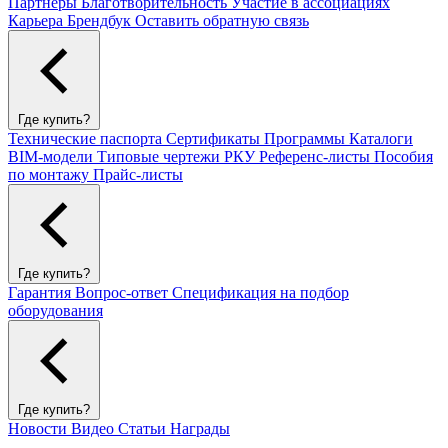
Партнеры
Благотворительность
Участие в ассоциациях
Карьера
Брендбук
Оставить обратную связь
Где купить?
Технические паспорта
Сертификаты
Программы
Каталоги
BIM-модели
Типовые чертежи РКУ
Референс-листы
Пособия
по монтажу
Прайс-листы
Где купить?
Гарантия
Вопрос-ответ
Спецификация на подбор
оборудования
Где купить?
Новости
Видео
Статьи
Награды