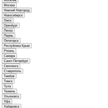
Могилёв
Москва
Нижний Новгород
Новосибирск
Омск
Оренбург
Пенза
Пермь
Пятигорск
Республика Крым
Рязань
Самара
Санкт-Петербург
Смоленск
Ставрополь
Тамбов
Томск
Тула
Тюмень
Ульяновск
Уфа
Хабаровск