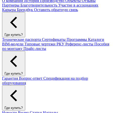
О компании
История
Производство
Объекты
Отзывы
Партнеры
Благотворительность
Участие в ассоциациях
Карьера
Брендбук
Оставить обратную связь
Где купить?
Технические паспорта
Сертификаты
Программы
Каталоги
BIM-модели
Типовые чертежи РКУ
Референс-листы
Пособия
по монтажу
Прайс-листы
Где купить?
Гарантия
Вопрос-ответ
Спецификация на подбор
оборудования
Где купить?
Новости
Видео
Статьи
Награды