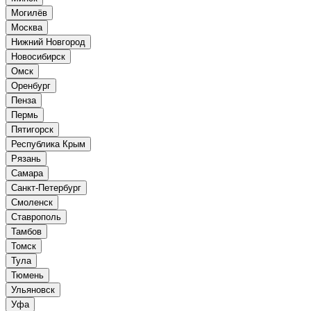
Могилёв
Москва
Нижний Новгород
Новосибирск
Омск
Оренбург
Пенза
Пермь
Пятигорск
Республика Крым
Рязань
Самара
Санкт-Петербург
Смоленск
Ставрополь
Тамбов
Томск
Тула
Тюмень
Ульяновск
Уфа