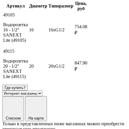
Цена,
Артикул
Диаметр
Типоразмер
руб
49105
Водорозетка
754.08
16 - 1/2"
16
16xG1/2
₽
SANEXT
Lite (49105)
49115
Водорозетка
847.90
20 - 1/2"
20
20xG1/2
₽
SANEXT
Lite (49115)
Где купить?
Списком
На карте
Только в представленных ниже магазинах можно приобрести
оригинальную продукцию