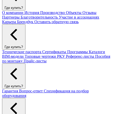
Где купить?
О компании
История
Производство
Объекты
Отзывы
Партнеры
Благотворительность
Участие в ассоциациях
Карьера
Брендбук
Оставить обратную связь
Где купить?
Технические паспорта
Сертификаты
Программы
Каталоги
BIM-модели
Типовые чертежи РКУ
Референс-листы
Пособия
по монтажу
Прайс-листы
Где купить?
Гарантия
Вопрос-ответ
Спецификация на подбор
оборудования