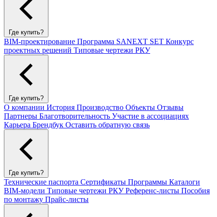
Где купить?
BIM-проектирование
Программа SANEXT SET
Конкурс
проектных решений
Типовые чертежи РКУ
Где купить?
О компании
История
Производство
Объекты
Отзывы
Партнеры
Благотворительность
Участие в ассоциациях
Карьера
Брендбук
Оставить обратную связь
Где купить?
Технические паспорта
Сертификаты
Программы
Каталоги
BIM-модели
Типовые чертежи РКУ
Референс-листы
Пособия
по монтажу
Прайс-листы