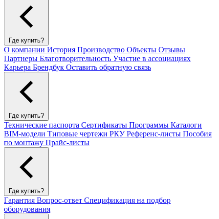
Где купить?
О компании
История
Производство
Объекты
Отзывы
Партнеры
Благотворительность
Участие в ассоциациях
Карьера
Брендбук
Оставить обратную связь
Где купить?
Технические паспорта
Сертификаты
Программы
Каталоги
BIM-модели
Типовые чертежи РКУ
Референс-листы
Пособия
по монтажу
Прайс-листы
Где купить?
Гарантия
Вопрос-ответ
Спецификация на подбор
оборудования