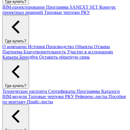
Где купить?
BIM-проектирование
Программа SANEXT SET
Конкурс
проектных решений
Типовые чертежи РКУ
Где купить?
О компании
История
Производство
Объекты
Отзывы
Партнеры
Благотворительность
Участие в ассоциациях
Карьера
Брендбук
Оставить обратную связь
Где купить?
Технические паспорта
Сертификаты
Программы
Каталоги
BIM-модели
Типовые чертежи РКУ
Референс-листы
Пособия
по монтажу
Прайс-листы