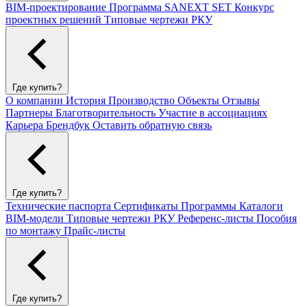
BIM-проектирование
Программа SANEXT SET
Конкурс
проектных решений
Типовые чертежи РКУ
Где купить?
О компании
История
Производство
Объекты
Отзывы
Партнеры
Благотворительность
Участие в ассоциациях
Карьера
Брендбук
Оставить обратную связь
Где купить?
Технические паспорта
Сертификаты
Программы
Каталоги
BIM-модели
Типовые чертежи РКУ
Референс-листы
Пособия
по монтажу
Прайс-листы
Где купить?