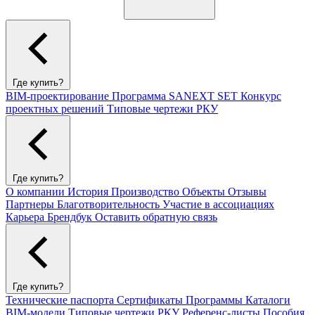
Где купить?
BIM-проектирование
Программа SANEXT SET
Конкурс
проектных решений
Типовые чертежи РКУ
Где купить?
О компании
История
Производство
Объекты
Отзывы
Партнеры
Благотворительность
Участие в ассоциациях
Карьера
Брендбук
Оставить обратную связь
Где купить?
Технические паспорта
Сертификаты
Программы
Каталоги
BIM-модели
Типовые чертежи РКУ
Референс-листы
Пособия