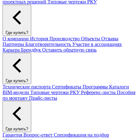
проектных решений
Типовые чертежи РКУ
Где купить?
О компании
История
Производство
Объекты
Отзывы
Партнеры
Благотворительность
Участие в ассоциациях
Карьера
Брендбук
Оставить обратную связь
Где купить?
Технические паспорта
Сертификаты
Программы
Каталоги
BIM-модели
Типовые чертежи РКУ
Референс-листы
Пособия
по монтажу
Прайс-листы
Где купить?
Гарантия
Вопрос-ответ
Спецификация на подбор