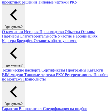
проектных решений
Типовые чертежи РКУ
Где купить?
О компании
История
Производство
Объекты
Отзывы
Партнеры
Благотворительность
Участие в ассоциациях
Карьера
Брендбук
Оставить обратную связь
Где купить?
Технические паспорта
Сертификаты
Программы
Каталоги
BIM-модели
Типовые чертежи РКУ
Референс-листы
Пособия
по монтажу
Прайс-листы
Где купить?
Гарантия
Вопрос-ответ
Спецификация на подбор