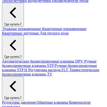
Теплосчетчики
Водосчетчики
Распределители тепла
Где купить?
Этажные нержавеющие
Квартирные нержавеющие
Квартирные латунные
Для теплого пола
Где купить?
Автоматические балансировочные клапаны DPV
Ручные
балансировочные клапаны STP
Ручные балансировочные
клапаны STP H
Регуляторы расхода FLV
Термостатические
балансировочные клапаны TV
Где купить?
Редукторы давления
Обратные клапаны
Компенсатор
гидроудара